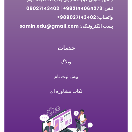
فن
:
982144064273+
|
09027143402
تساپ
:
989027143402+
ست
الکترونیکی
:
samin.edu@gmail.com
خدمات
وبلاگ
پیش ثبت نام
نکات مشاوره ای