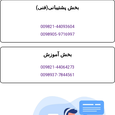
بخش پشتیبانی(فنی)
009821-44093604
0098905-9716997
بخش آموزش
009821-44064273
0098937-7844561