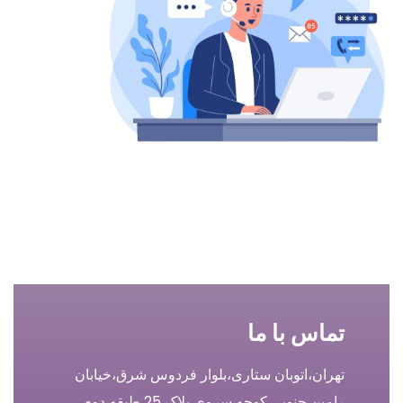
اس با ما
ران،اتوبان ستاری،بلوار فردوس شرق،خیابان
ین جنوبی کوچه سروی پلاک 25 طبقه دوم