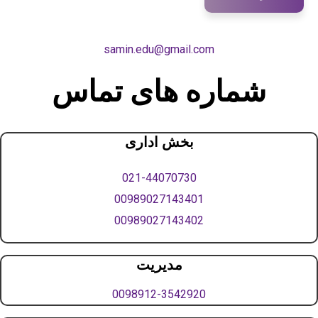
samin.edu@gmail.com
ماره های تماس
بخش اداری
021-44070730
00989027143401
00989027143402
مدیریت
0098912-3542920