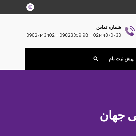
شماره تماس
02144070730 - 09023359198 - 09027143402
پیش ثبت نام
ی جهان